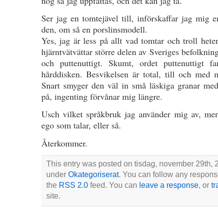
nog så jag uppfattas, och det kan jag ta.
Ser jag en tomtejävel till, införskaffar jag mig
den, om så en porslinsmodell.
Yes, jag är less på allt vad tomtar och troll het
hjärntvätvättar större delen av Sveriges befolkning
och puttenuttigt. Skumt, ordet puttenuttigt 
hårddisken. Besvikelsen är total, till och med m
Snart smyger den väl in små läskiga granar med
på, ingenting förvånar mig längre.
Usch vilket språkbruk jag använder mig av, men 
ego som talar, eller så.
Återkommer.
This entry was posted on tisdag, november 29th, 20
under
Okategoriserat
. You can follow any response
the
RSS 2.0
feed. You can
leave a response
, or
t
site.