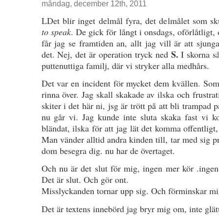
måndag, december 12th, 2011
LDet blir inget delmål fyra, det delmålet som sk
to speak
. De gick för långt i onsdags, oförlåtligt,
får jag se framtiden an, allt jag vill är att sjung
S.
det. Nej, det är operation tryck ned
I skorna så
puttenuttiga familj, där vi stryker alla medhårs.
Det var en incident för mycket dem kvällen. Som f
rinna över. Jag skall skakade av ilska och frustra
skiter i det här ni, jsg är trött på att bli trampad 
nu går vi. Jag kunde inte sluta skaka fast vi
bländat, ilska för att jag lät det komma offentligt,
Man vänder alltid andra kinden till, tar med sig p
dom besegra dig. nu har de övertaget.
Och nu är det slut för mig, ingen mer kör .inge
Det är slut. Och gör ont.
Misslyckanden tornar upp sig. Och förminskar mi
Det är textens innebörd jag bryr mig om, inte glä