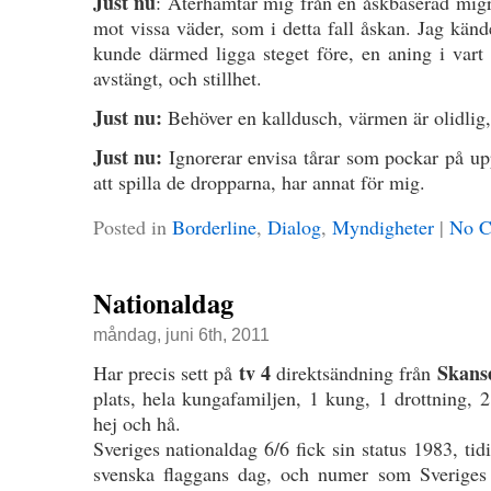
Just nu
: Återhämtar mig från en åskbaserad migr
mot vissa väder, som i detta fall åskan. Jag kän
kunde därmed ligga steget före, en aning i vart f
avstängt, och stillhet.
Just nu:
Behöver en kalldusch, värmen är olidlig, 
Just nu:
Ignorerar envisa tårar som pockar på up
att spilla de dropparna, har annat för mig.
Posted in
Borderline
,
Dialog
,
Myndigheter
|
No C
Nationaldag
måndag, juni 6th, 2011
tv 4
Skans
Har precis sett på
direktsändning från
plats, hela kungafamiljen, 1 kung, 1 drottning, 2
hej och hå.
Sveriges nationaldag 6/6 fick sin status 1983, tid
svenska flaggans dag, och numer som Sveriges