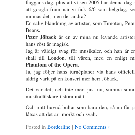
flaggans dag, plus att vi sen 2005 har denna dag
att googla fram när vi fick 6/6 som helgdag, vet
minnas det, men det andra?
En salig blandning av artister, som Timoteij, Pe
Beans.
Peter Jöback
är en av mina nu levande artister
hans röst är magisk.
Jag är väldigt svag för musikaler, och han är e
skall till London, till våren, med en enligt 
Phantom of the Opera
.
Ja, jag följer hans turnéplaner via hans officie
aldrig varit på en konsert mer herr Jöback,
Det var det, och inte mer- just nu, summa summ
musikalälskare i stora mått.
Och mitt huvud bultar som bara den, så nu får ja
låtsas att det är mörkt och svalt.
Posted in
Borderline
|
No Comments »