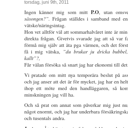
torsdag, juni 9th, 2011
P.O
Ingen känner mig som mitt
, utan omsv
säsongen?”.
Frågan ställdes i samband med en
vätske/näringsintag.
Hon vet alltför väl att sommarhalvåret inte är min
direkta frågan. Givetvis svarade jag att så var fa
förmå mig själv att äta pga värmen, och det förs
få i mig vätska,
”du brukar ju dricka bubbel,
kallt”?,
Får välan försöka så snart jag har ekonomi till det
Vi pratade om mitt nya temporära beslut på ass
och jag anser att det är för mycket, jag har en hel
ihop ett möte med den handläggaren, så kom
minskningen jag vill ha.
Och så prat om annat som påverkar mig just n
något enormt, och jag har underbara försäkringskas
och tusentals andra.