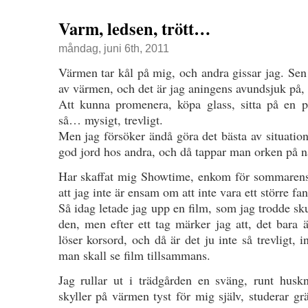
Varm, ledsen, trött…
måndag, juni 6th, 2011
Värmen tar kål på mig, och andra gissar jag. Sen
av värmen, och det är jag aningens avundsjuk på,
Att kunna promenera, köpa glass, sitta på en p
så… mysigt, trevligt.
Men jag försöker ändå göra det bästa av situatione
god jord hos andra, och då tappar man orken på nå
Har skaffat mig Showtime, enkom för sommarens h
att jag inte är ensam om att inte vara ett större f
Så idag letade jag upp en film, som jag trodde sku
den, men efter ett tag märker jag att, det bara 
löser korsord, och då är det ju inte så trevligt, 
man skall se film tillsammans.
Jag rullar ut i trädgården en sväng, runt husknu
skyller på värmen tyst för mig själv, studerar g