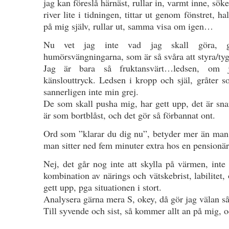
jag kan föreslå härnäst, rullar in, varmt inne, söke
river lite i tidningen, tittar ut genom fönstret, ha
på mig själv, rullar ut, samma visa om igen…
Nu vet jag inte vad jag skall göra, gi
humörsvängningarna, som är så svåra att styra/tyg
Jag är bara så fruktansvärt…ledsen, om j
känslouttryck. Ledsen i kropp och själ, gråter s
sannerligen inte min grej.
De som skall pusha mig, har gett upp, det är sn
är som bortblåst, och det gör så förbannat ont.
Ord som ”klarar du dig nu”, betyder mer än man
man sitter ned fem minuter extra hos en pensionär,
Nej, det går nog inte att skylla på värmen, inte
kombination av närings och vätskebrist, labilitet,
gett upp, pga situationen i stort.
Analysera gärna mera S, okey, då gör jag välan så
Till syvende och sist, så kommer allt an på mig, o